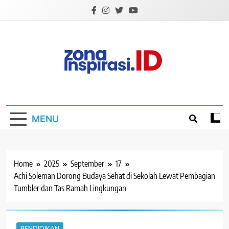
Skip
to
content
Zona Inspirasi.ID
Bersama Membangun Semangat Baru
MENU
Home
2025
September
17
Achi Soleman Dorong Budaya Sehat di Sekolah Lewat Pembagian
Tumbler dan Tas Ramah Lingkungan
PENDIDIKAN